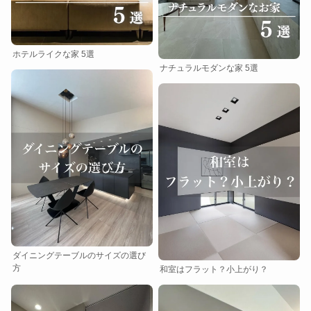
ホテルライクな家 5選
ナチュラルモダンな家 5選
ダイニングテーブルのサイズの選び
方
和室はフラット？小上がり？