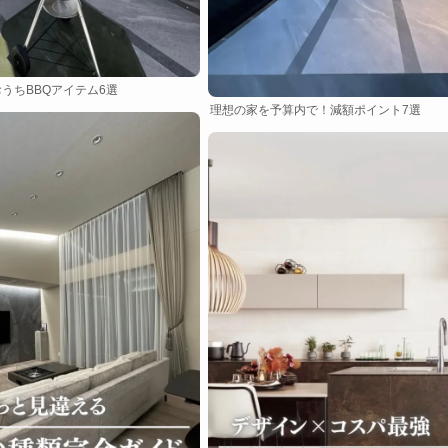
うちBBQアイテム6選
理想の家を予算内で！減額ポイント7選