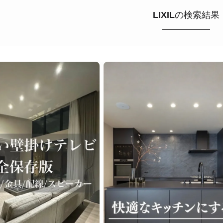
LIXIL
の検索結果
ライク
シンプルモダン
ジャパンディ
キッチン
リビ
ング
積水ハウス
アイ工務店
住友林業
設計事務所
ス / kitchenhouse
LIXIL