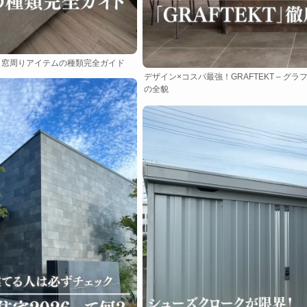
！窓周りアイテムの種類完全ガイド
デザイン×コスパ最強！GRAFTEKT – グ
の全貌