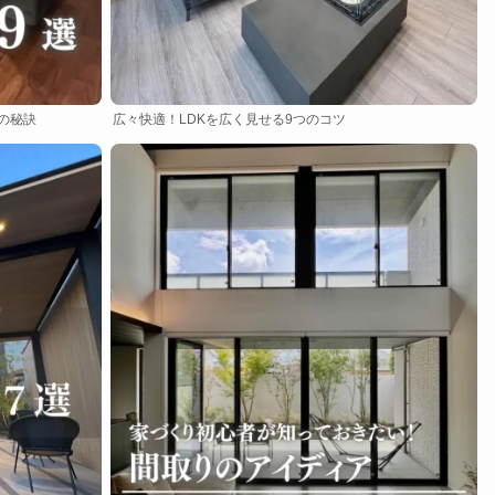
の秘訣
広々快適！LDKを広く見せる9つのコツ