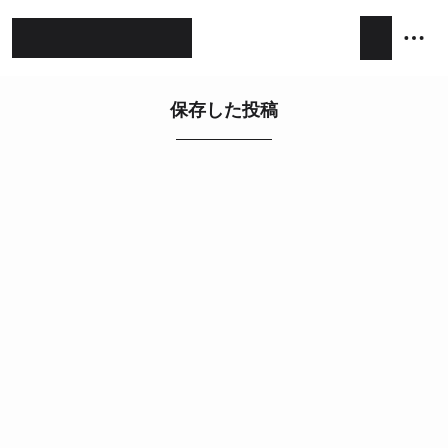
ホテルライク
シンプルモダン
ジャパンディ
保存した投稿
キッチン
リビング
ダイニング
積水ハウス
アイ工務店
住友林業
設計事務所
キッチンハウス / kitchenhouse
LIXIL