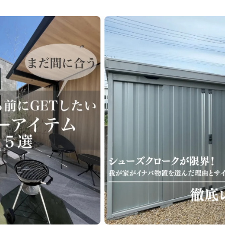
ライク
シンプルモダン
ジャパンディ
キッチン
リビ
ング
積水ハウス
アイ工務店
住友林業
設計事務所
ス / kitchenhouse
LIXIL