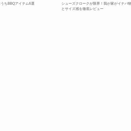
うちBBQアイテム6選
シューズクロークが限界！我が家がイナバ
とサイズ感を徹底レビュー