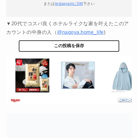
または
InstagramにDM
下さい
▼20代でコスパ良くホテルライクな家を叶えたこのア
カウントの中身の人（
@nagoya.home_life
)
この投稿を保存