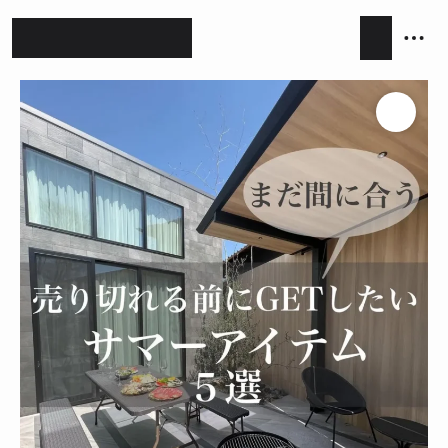
ホテルライク
シンプルモダン
ジャパンディ
キッチン
リビング
ダイニング
積水ハウス
アイ工務店
住友林業
設計事務所
キッチンハウス / kitchenhouse
LIXIL