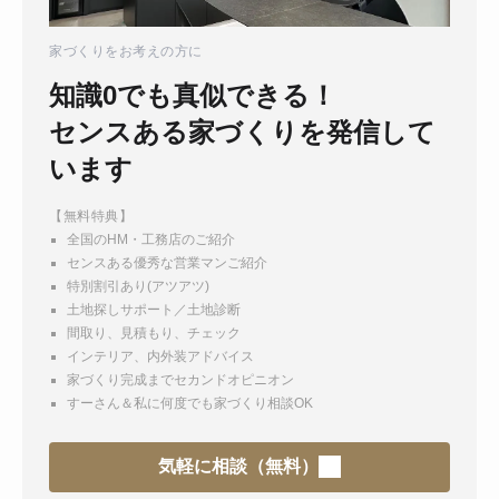
家づくりをお考えの方に
知識0でも真似できる！
センスある家づくりを発信して
います
【無料特典】
全国のHM・工務店のご紹介
センスある優秀な営業マンご紹介
特別割引あり(アツアツ)
土地探しサポート／土地診断
間取り、見積もり、チェック
インテリア、内外装アドバイス
家づくり完成までセカンドオピニオン
すーさん＆私に何度でも家づくり相談OK
気軽に相談（無料）