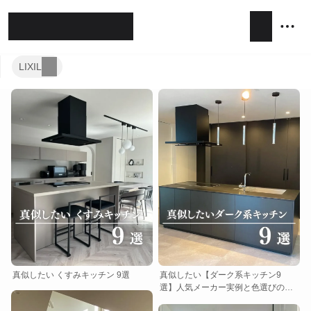
LIXIL
ホテルライク
シンプルモダン
ジャパンディ
キッチン
リビング
ダイニング
積水ハウス
アイ工務店
住友林業
設計事務所
キッチンハウス / kitchenhouse
LIXIL
真似したい くすみキッチン 9選
真似したい【ダーク系キッチン9
選】人気メーカー実例と色選びのポ
イント