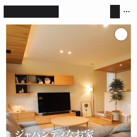
ホテルライク
シンプルモダン
ジャパンディ
キッチン
リビング
ダイニング
積水ハウス
アイ工務店
住友林業
設計事務所
キッチンハウス / kitchenhouse
LIXIL