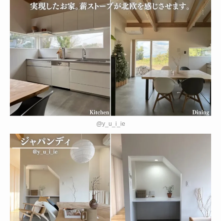
@y_u_i_ie