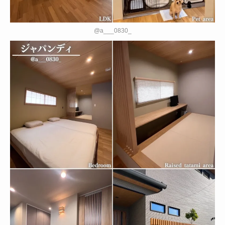
@a___0830_