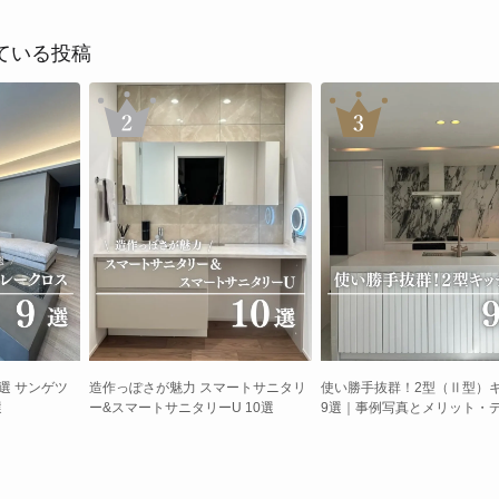
ている投稿
厳選 サンゲツ
造作っぽさが魅力 スマートサニタリ
使い勝手抜群！2型（Ⅱ型）
選
ー&スマートサニタリーU 10選
9選｜事例写真とメリット・
ト、レイアウトのコツ