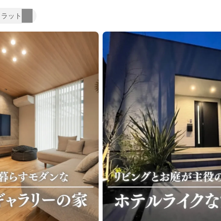
カラット
ライク
シンプルモダン
ジャパンディ
キッチン
リビ
ング
積水ハウス
アイ工務店
住友林業
設計事務所
ス / kitchenhouse
LIXIL