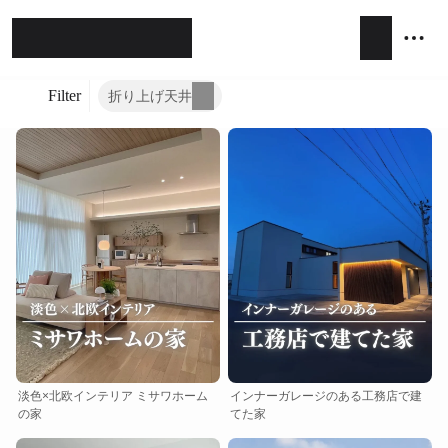
Filter
折り上げ天井
ホテルライク
シンプルモダン
ジャパンディ
キッチン
リビング
ダイニング
積水ハウス
アイ工務店
住友林業
設計事務所
キッチンハウス / kitchenhouse
LIXIL
淡色×北欧インテリア ミサワホーム
インナーガレージのある工務店で建
の家
てた家