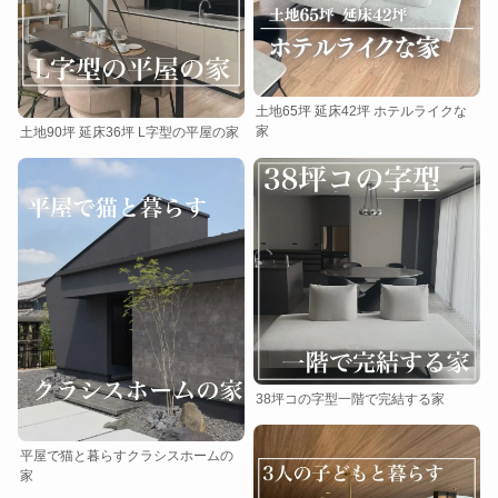
土地65坪 延床42坪 ホテルライクな
家
土地90坪 延床36坪 L字型の平屋の家
38坪コの字型一階で完結する家
平屋で猫と暮らすクラシスホームの
家