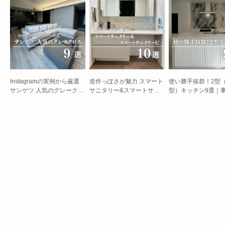
Instagramの実例から厳選
造作っぽさが魅力 スマート
使い勝手抜群！2型
サンゲツ 人気のグレークロ
サニタリー&スマートサニ
型）キッチン9選｜
ス 9選
タリーU 10選
真とメリット・デメ
ト、レイアウトのコ