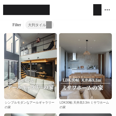
Filter
大判タイル
ホテルライク
シンプルモダン
ジャパンディ
キッチン
リビング
ダイニング
積水ハウス
アイ工務店
住友林業
設計事務所
キッチンハウス / kitchenhouse
LIXIL
シンプルモダンなアールギャラリー
LDK30帖 天井高3.3m ミサワホーム
の家
の家