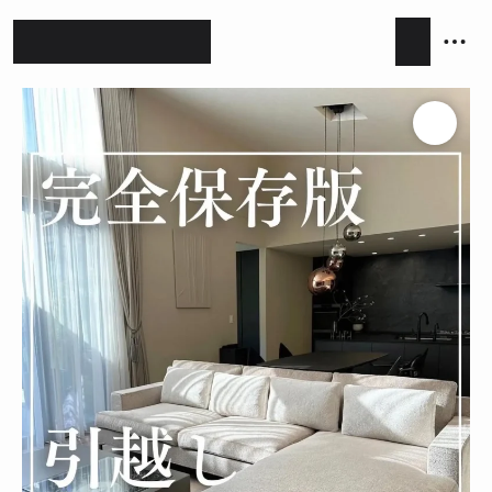
ホテルライク
シンプルモダン
ジャパンディ
キッチン
リビング
ダイニング
積水ハウス
アイ工務店
住友林業
設計事務所
キッチンハウス / kitchenhouse
LIXIL