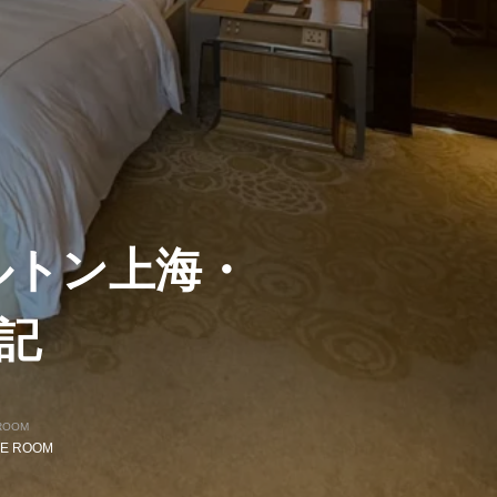
ルトン上海・
記
ROOM
TE ROOM