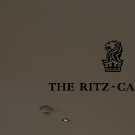
この投稿を保存
ライク
シンプルモダン
ジャパンディ
キッチン
リビ
ング
積水ハウス
アイ工務店
住友林業
設計事務所
ス / kitchenhouse
LIXIL