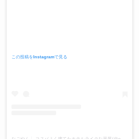
この投稿をInstagramで見る
なごやん┊ コスパよく建てたホテルライクな平屋(@nagoya.home_life)がシェアした投稿