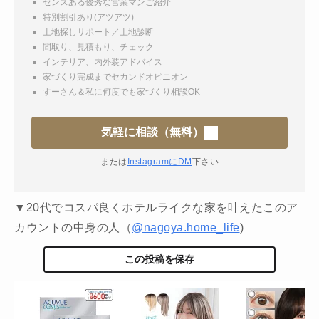
センスある優秀な営業マンご紹介
特別割引あり(アツアツ)
土地探しサポート／土地診断
間取り、見積もり、チェック
インテリア、内外装アドバイス
家づくり完成までセカンドオピニオン
すーさん＆私に何度でも家づくり相談OK
気軽に相談（無料）
または
InstagramにDM
下さい
▼20代でコスパ良くホテルライクな家を叶えたこのア
カウントの中身の人（
@nagoya.home_life
)
この投稿を保存