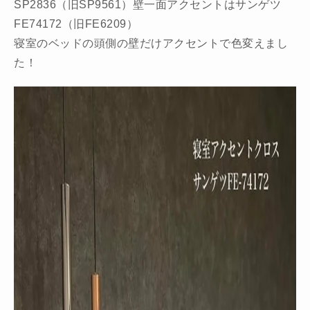
SP2836（旧SP9561）壁一面アクセントはサンゲツ
FE74172（旧FE6209）
寝室のベッドの頭側の壁だけアクセントで色変えまし
た！