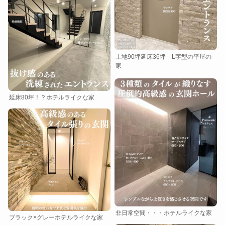
土地90坪延床36坪 L字型の平屋の
家
延床80坪！？ホテルライクな家
非日常空間・・・ホテルライクな家
ブラック×グレーホテルライクな家