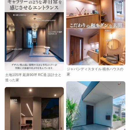
ジャパンディスタイル 積水ハウスの
家
土地105坪 延床90坪 RC造 設計士と
造った家