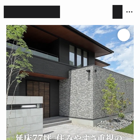
ホテルライク
シンプルモダン
ジャパンディ
キッチン
リビング
ダイニング
積水ハウス
アイ工務店
住友林業
設計事務所
キッチンハウス / kitchenhouse
LIXIL