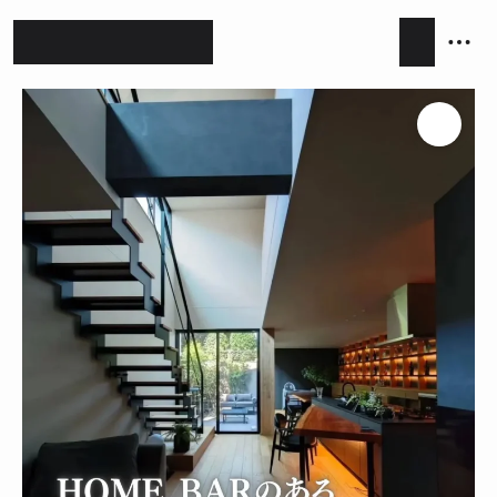
ホテルライク
シンプルモダン
ジャパンディ
キッチン
リビング
ダイニング
積水ハウス
アイ工務店
住友林業
設計事務所
キッチンハウス / kitchenhouse
LIXIL