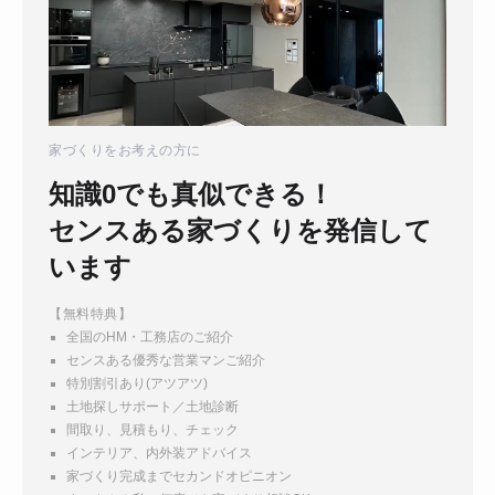
家づくりをお考えの方に
知識0でも真似できる！
センスある家づくりを発信して
います
【無料特典】
全国のHM・工務店のご紹介
センスある優秀な営業マンご紹介
特別割引あり(アツアツ)
土地探しサポート／土地診断
間取り、見積もり、チェック
インテリア、内外装アドバイス
家づくり完成までセカンドオピニオン