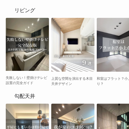
リビング
失敗しない！壁掛けテレビ
和室はフラット？小
上質な空間を演出する木目
設置の完全ガイド
り？
天井デザイン
勾配天井