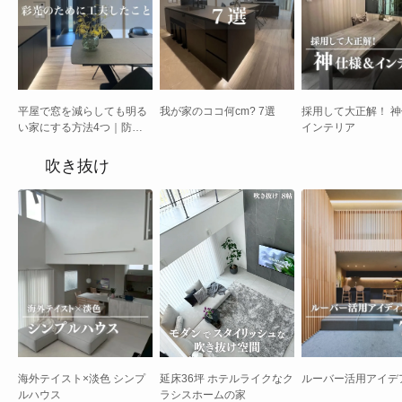
平屋で窓を減らしても明る
我が家のココ何cm? 7選
採用して大正解！ 
い家にする方法4つ｜防犯
インテリア
性とデザイン性を両立
吹き抜け
海外テイスト×淡色 シンプ
延床36坪 ホテルライクなク
ルーバー活用アイデア
ルハウス
ラシスホームの家