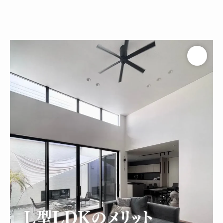
ホテルライク
シンプルモダン
ジャパンディ
キッチン
リビング
ダイニング
積水ハウス
アイ工務店
住友林業
設計事務所
キッチンハウス / kitchenhouse
LIXIL