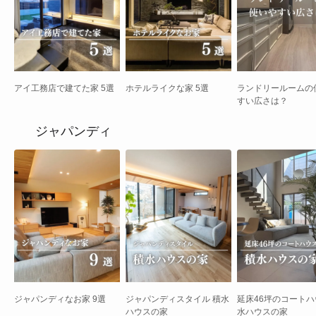
アイ工務店で建てた家 5選
ホテルライクな家 5選
ランドリールームの
すい広さは？
ジャパンディ
ジャパンディなお家 9選
ジャパンディスタイル 積水
延床46坪のコートハ
ハウスの家
水ハウスの家