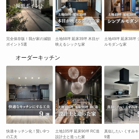
完全保存版！我が家の減額
土地68坪 延床39坪 木目が
土地49坪 延床38坪
ポイント5選
映えるシックな家
ルモダンな家
オーダーキッチン
快適キッチン化！賢い9つ
土地105坪 延床90坪 RC造
真似したい くすみ
の工夫
設計士と造った家
9選