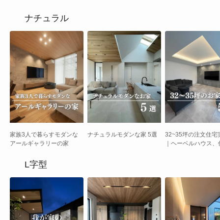
ナチュラル
家族3人で暮らすモダンな
ナチュラルモダンな家 5選
32~35坪の注文住宅
アールギャラリーの家
｜ヘーベルハウス、
業など広々LDKと開
間取り
L字型