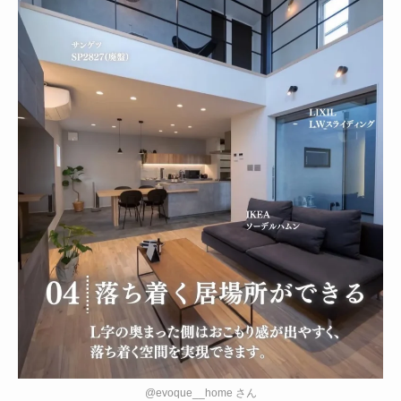
@evoque__home さん