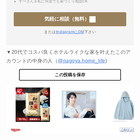
すーさん＆私に何度でも家づくり相談OK
気軽に相談（無料）
または
InstagramにDM
下さい
▼20代でコスパ良くホテルライクな家を叶えたこのア
カウントの中身の人（
@nagoya.home_life
)
この投稿を保存