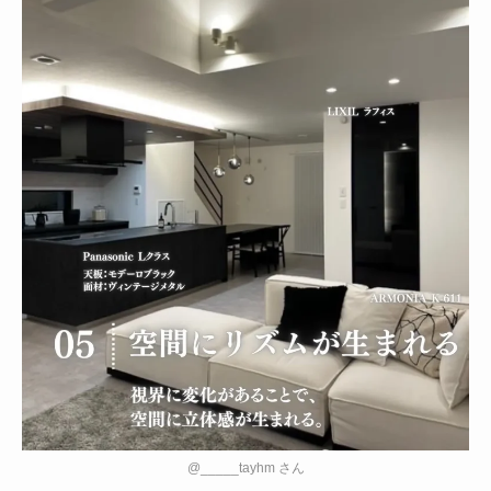
@_____tayhm さん