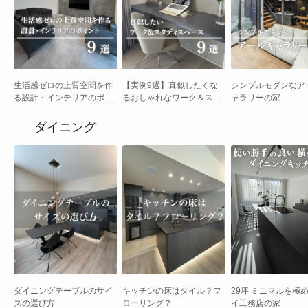
生活感ゼロの上質空間を作
【実例9選】真似したくな
シンプルモダンなア
る設計・インテリアのポイ
るおしゃれなワーク＆スタ
ャラリーの家
ント 9選
ディスペース
ダイニング
ダイニングテーブルのサイ
キッチンの床はタイル？フ
29坪 ミニマルを極め
ズの選び方
ローリング？
イ工務店の家