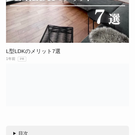
L型LDKのメリット7選
1年前
PR
目次