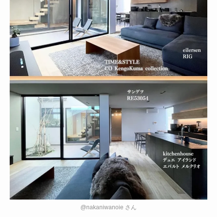
@nakaniwanoie さん