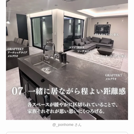
@_ponhome さん