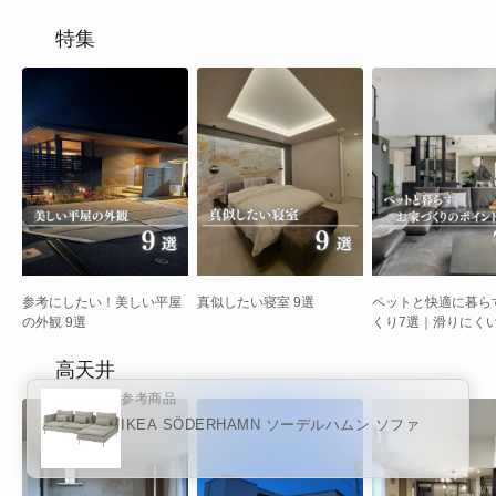
特集
参考にしたい！美しい平屋
真似したい寝室 9選
ペットと快適に暮ら
の外観 9選
くり7選｜滑りにく
キャットウォーク・
場の実例付きガイド
高天井
参考商品
IKEA SÖDERHAMN ソーデルハムン ソファ