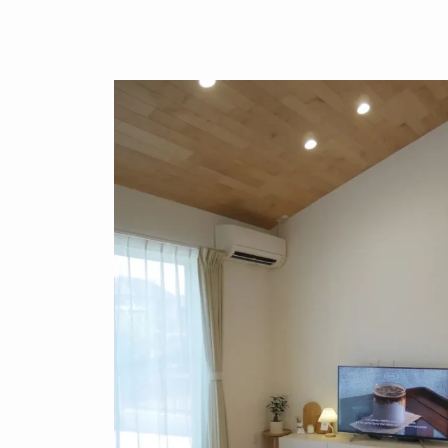
ライク
シンプルモダン
ジャパンディ
キッチン
リビ
この投稿を保存
ング
積水ハウス
アイ工務店
住友林業
設計事務所
ス / kitchenhouse
LIXIL