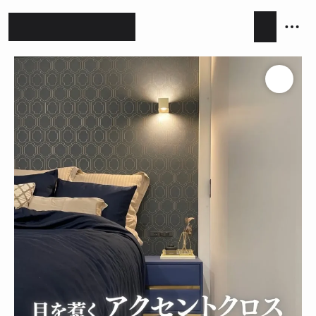
ホテルライク
シンプルモダン
ジャパンディ
キッチン
リビング
ダイニング
積水ハウス
アイ工務店
住友林業
設計事務所
キッチンハウス / kitchenhouse
LIXIL