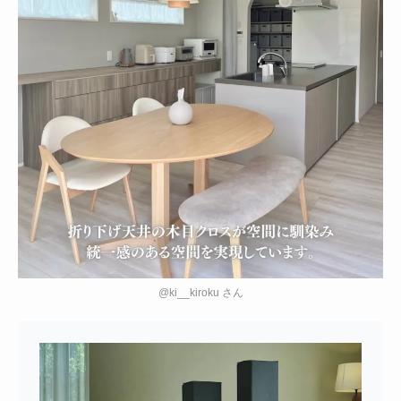
@ki__kiroku さん