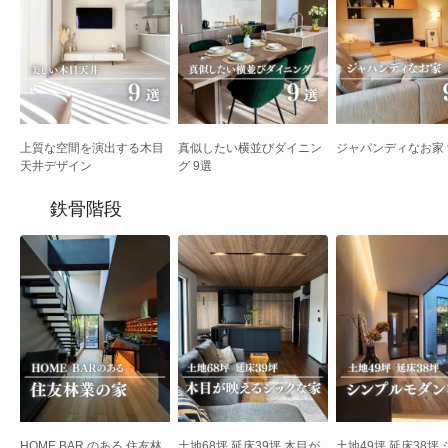
上質な空間を演出する木目
真似したい横並びダイニン
ジャパンディなお家 
天井デザイン
グ 9選
鉄骨階段
HOME BAR のある 住友林
土地68坪 延床39坪 木目が
土地49坪 延床38坪