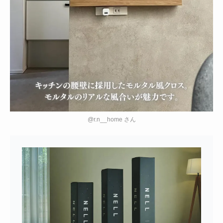
@r.n__home さん