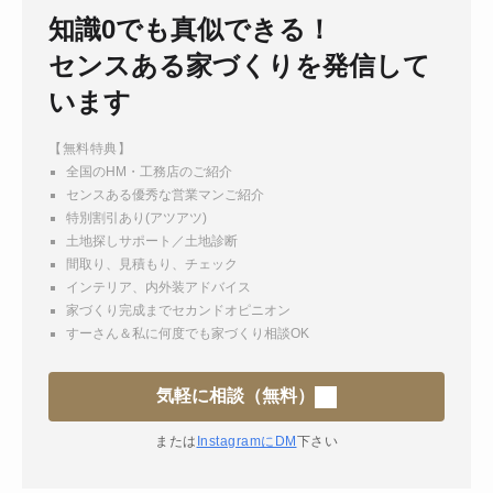
知識0でも真似できる！
センスある家づくりを発信して
います
【無料特典】
全国のHM・工務店のご紹介
センスある優秀な営業マンご紹介
特別割引あり(アツアツ)
土地探しサポート／土地診断
間取り、見積もり、チェック
インテリア、内外装アドバイス
家づくり完成までセカンドオピニオン
すーさん＆私に何度でも家づくり相談OK
気軽に相談（無料）
または
InstagramにDM
下さい