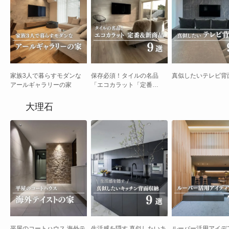
家族3人で暮らすモダンな
保存必須！タイルの名品
真似したいテレビ背面
アールギャラリーの家
「エコカラット「定番
&2025年新商品9選
大理石
平屋のコートハウス 海外テ
生活感を隠す 真似したいキ
ルーバー活用アイデア