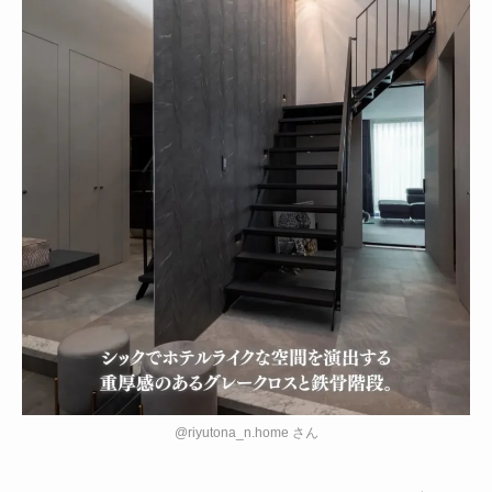
@riyutona_n.home さん