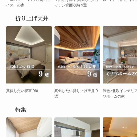
イストの家
ッチン背面収納 9選
折り上げ天井
真似したい寝室 9選
真似したい折り上げ天井 9
淡色×北欧インテリア
選
ワホームの家
特集