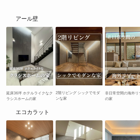
アール壁
2階リビング シックでモダ
延床36坪 ホテルライクなク
非日常空間の海外リソ
ンな家
ラシスホームの家
の家
エコカラット