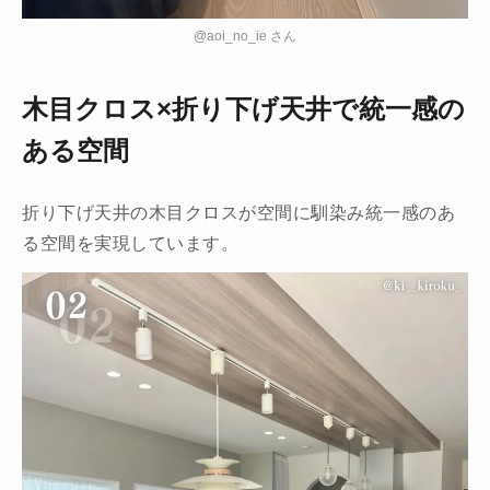
@aoi_no_ie さん
木目クロス×折り下げ天井で統一感の
ある空間
折り下げ天井の木目クロスが空間に馴染み統一感のあ
る空間を実現しています。