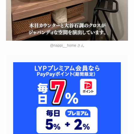
@nappi__home さん