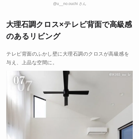
@u__no.ouchi さん
大理石調クロス×テレビ背面で高級感
のあるリビング
テレビ背面のふかし壁に大理石調のクロスが高級感を
与え、上品な空間に。