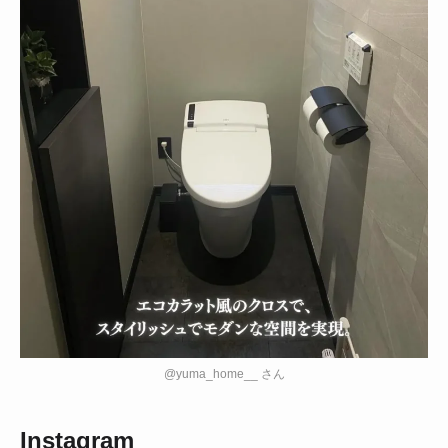
@yuma_home__ さん
Instagram