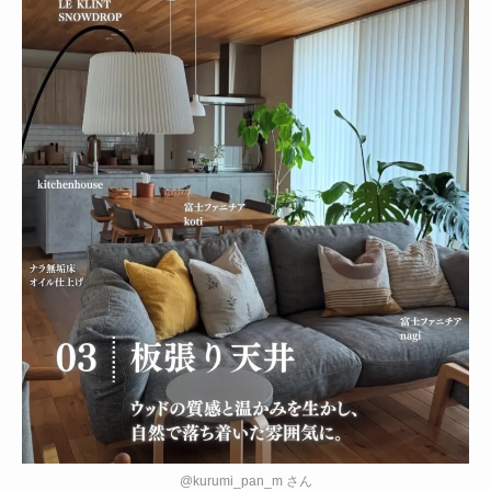
@kurumi_pan_m さん