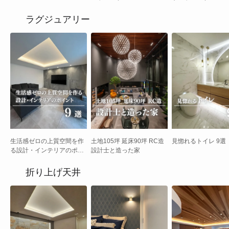
ラグジュアリー
生活感ゼロの上質空間を作
土地105坪 延床90坪 RC造
見惚れるトイレ 9選
る設計・インテリアのポイ
設計士と造った家
ント 9選
折り上げ天井