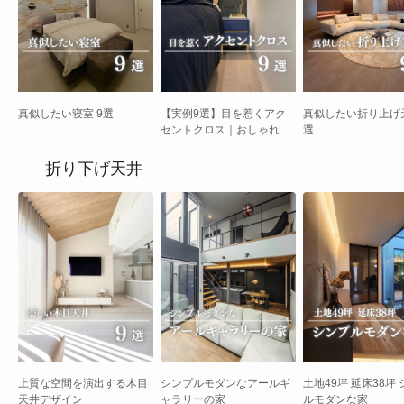
真似したい寝室 9選
【実例9選】目を惹くアク
真似したい折り上げ天
セントクロス｜おしゃれで
選
洗練された空間づくり
折り下げ天井
上質な空間を演出する木目
シンプルモダンなアールギ
土地49坪 延床38坪
天井デザイン
ャラリーの家
ルモダンな家