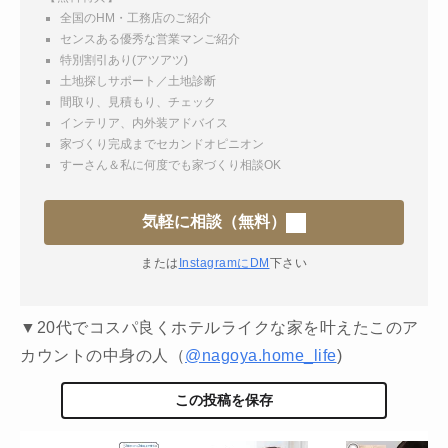
全国のHM・工務店のご紹介
センスある優秀な営業マンご紹介
特別割引あり(アツアツ)
土地探しサポート／土地診断
間取り、見積もり、チェック
インテリア、内外装アドバイス
家づくり完成までセカンドオピニオン
すーさん＆私に何度でも家づくり相談OK
気軽に相談（無料）
または
InstagramにDM
下さい
▼20代でコスパ良くホテルライクな家を叶えたこのア
カウントの中身の人（
@nagoya.home_life
)
この投稿を保存