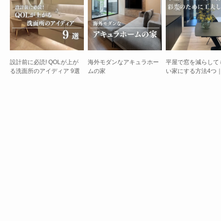
設計前に必読! QOLが上が
海外モダンなアキュラホー
平屋で窓を減らして
る洗面所のアイディア 9選
ムの家
い家にする方法4つ
性とデザイン性を両