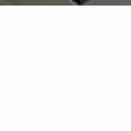
無料で家づくり相談
NAGOYA HOME
なごやんとは
27歳で家づくりを始め
土地110坪・延床40坪のホテルライクな平屋を完成。
現在は家族4人で暮らしながら、
理想の住まいを形にするためのヒントをSNSで発信中。
累計フォロワー数は約30万人。
家は「モノ」ではなく「人生をデザインする」もの
その想いを込めて、誰でも理想の家づくりができるようサポート
しています