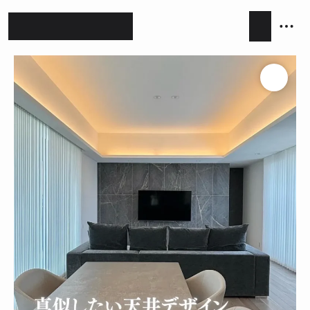
ホテルライク
シンプルモダン
ジャパンディ
キッチン
リビング
ダイニング
積水ハウス
アイ工務店
住友林業
設計事務所
キッチンハウス / kitchenhouse
LIXIL