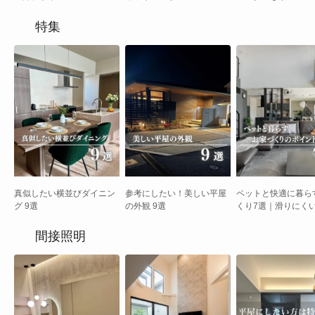
特集
真似したい横並びダイニン
参考にしたい！美しい平屋
ペットと快適に暮ら
グ 9選
の外観 9選
くり7選｜滑りにく
キャットウォーク・
場の実例付きガイド
間接照明