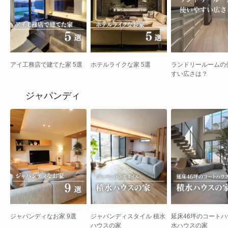
アイ工務店で建てた家 5選
ホテルライクな家 5選
ランドリールームの
すい広さは？
ジャパンディ
ジャパンディなお家 9選
ジャパンディスタイル 積水
延床46坪のコートハ
ハウスの家
水ハウスの家