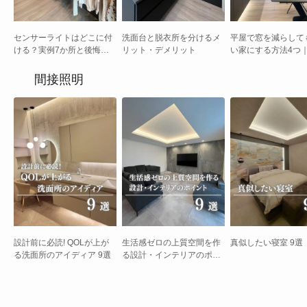
センサーライトはどこに付
洗面台と脱衣所を分けるメ
平屋で窓を減らして
ける？実例7か所と後悔し
リット・デメリット
い家にする方法4つ
ない選び方
性とデザイン性を両
間接照明
設計前に必読! QOLが上が
生活感ゼロの上質空間を作
真似したい寝室 9選
る洗面所のアイディア 9選
る設計・インテリアのポイ
ント 9選