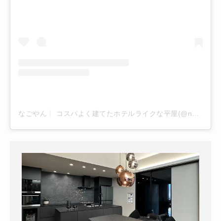
なごやん┊ コスパよく建てたホテルライクな平屋(@nagoya.home_life)がシェアした投稿