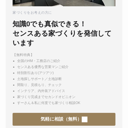
家づくりをお考えの方に
知識0でも真似できる！
センスある家づくりを発信して
います
【無料特典】
全国のHM・工務店のご紹介
センスある優秀な営業マンご紹介
特別割引あり(アツアツ)
土地探しサポート／土地診断
間取り、見積もり、チェック
インテリア、内外装アドバイス
家づくり完成までセカンドオピニオン
すーさん＆私に何度でも家づくり相談OK
気軽に相談（無料）