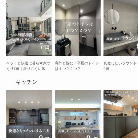
ペットと快適に暮らす家づ
意外と悩む！平屋のトイレ
真似したいラウンド
くり7選｜滑りにくい床・
は１つ？２つ？
9選
キャットウォーク・足洗い
場の実例付きガイド
キッチン