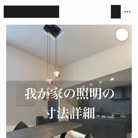
ホテルライク
シンプルモダン
ジャパンディ
キッチン
リビング
ダイニング
積水ハウス
アイ工務店
住友林業
設計事務所
キッチンハウス / kitchenhouse
LIXIL