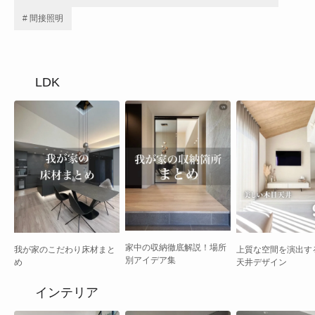
# 間接照明
LDK
家中の収納徹底解説！場所
我が家のこだわり床材まと
上質な空間を演出す
別アイデア集
め
天井デザイン
インテリア