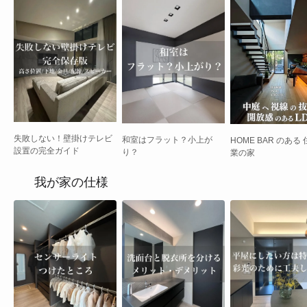
失敗しない！壁掛けテレビ
和室はフラット？小上が
HOME BAR のある
設置の完全ガイド
り？
業の家
我が家の仕様