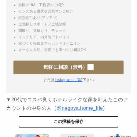
全国のHM・工務店のご紹介
センスある優秀な営業マンご紹介
特別割引あり(アツアツ)
土地探しサポート／土地診断
間取り、見積もり、チェック
インテリア、内外装アドバイス
家づくり完成までセカンドオピニオン
すーさん＆私に何度でも家づくり相談OK
気軽に相談（無料）
または
InstagramにDM
下さい
▼20代でコスパ良くホテルライクな家を叶えたこのア
カウントの中身の人（
@nagoya.home_life
)
この投稿を保存