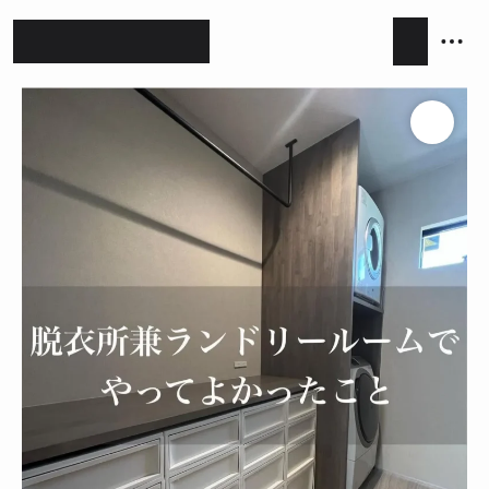
ホテルライク
シンプルモダン
ジャパンディ
キッチン
リビング
ダイニング
積水ハウス
アイ工務店
住友林業
設計事務所
キッチンハウス / kitchenhouse
LIXIL