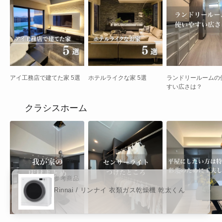
アイ工務店で建てた家 5選
ホテルライクな家 5選
ランドリールームの
すい広さは？
クラシスホーム
参考商品
Rinnai / リンナイ 衣類ガス乾燥機 乾太くん