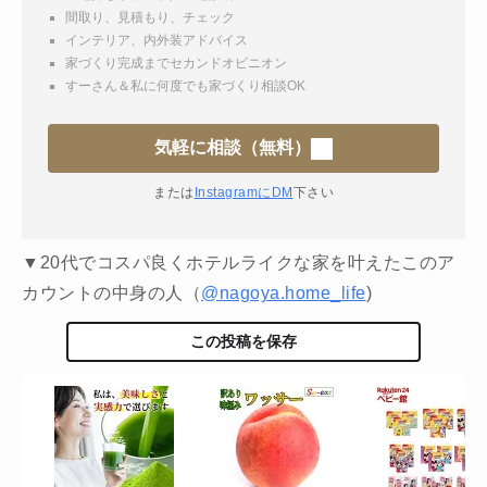
間取り、見積もり、チェック
インテリア、内外装アドバイス
家づくり完成までセカンドオピニオン
すーさん＆私に何度でも家づくり相談OK
気軽に相談（無料）
または
InstagramにDM
下さい
▼20代でコスパ良くホテルライクな家を叶えたこのア
カウントの中身の人（
@nagoya.home_life
)
この投稿を保存