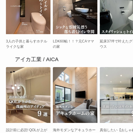
LDK60帖！！？元CAママ
3人の子供と暮らすホテル
延床37坪で叶えたク
の家
ライクな家
ウス
アイカ工業 / AICA
設計前に必読! QOLが上が
海外モダンなアキュラホー
真似したい【おしゃ