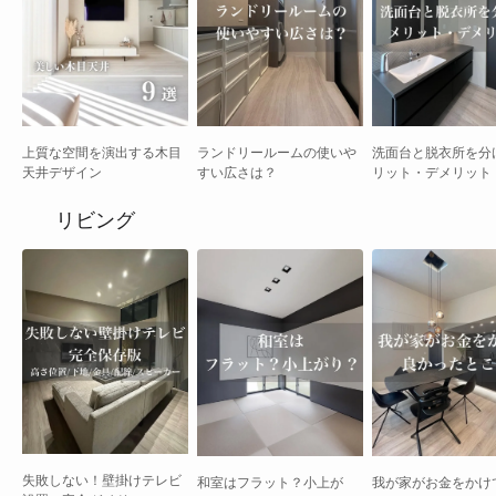
上質な空間を演出する木目
ランドリールームの使いや
洗面台と脱衣所を分
天井デザイン
すい広さは？
リット・デメリット
リビング
失敗しない！壁掛けテレビ
和室はフラット？小上が
我が家がお金をかけ