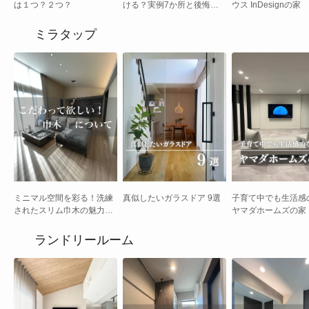
は１つ？２つ？
ける？実例7か所と後悔し
ウス InDesignの家
ない選び方
ミラタップ
ミニマル空間を彩る！洗練
真似したいガラスドア 9選
子育て中でも生活感
されたスリム巾木の魅力と
ヤマダホームズの家
選び方
ランドリールーム