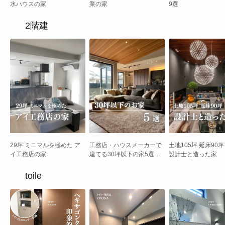
水ハウスの家
業の家
9選
2階建
29坪 ミニマルを極めた ア
工務店・ハウスメーカーで
土地105坪 延床90坪
イ工務店の家
建てる30坪以下の家5選｜
設計士と造った家
平屋から海外風モダンまで
toile