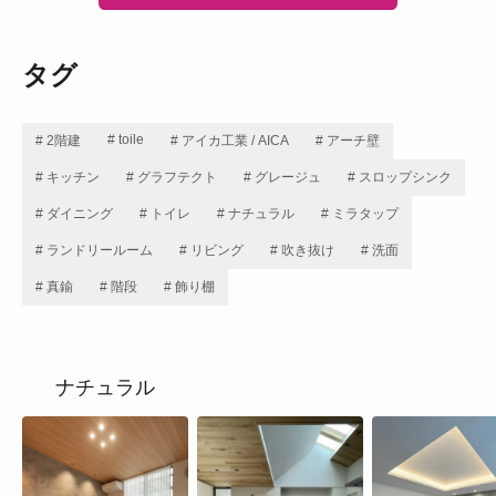
タグ
# toile
# 2階建
# アイカ工業 / AICA
# アーチ壁
# キッチン
# グラフテクト
# グレージュ
# スロップシンク
# ダイニング
# トイレ
# ナチュラル
# ミラタップ
# ランドリールーム
# リビング
# 吹き抜け
# 洗面
# 真鍮
# 階段
# 飾り棚
ナチュラル