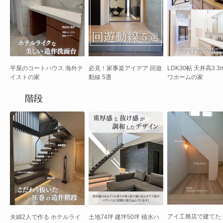
必見！家事楽アイデア 回遊
平屋のコートハウス 海外テ
LDK30帖 天井高3.3
動線 5選
イストの家
ワホームの家
階段
アイ工務店で建てた シ
夫婦2人で作る ホテルライ
土地74坪 建坪50坪 積水ハ