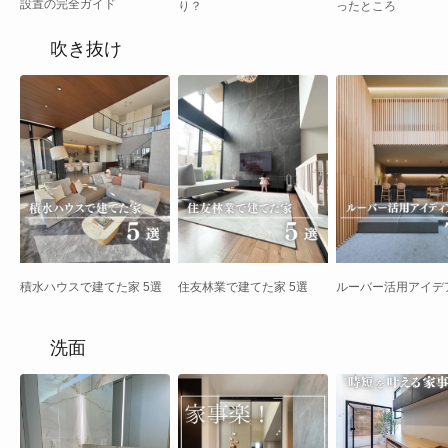
設置の完全ガイド
り？
ったところ
吹き抜け
積水ハウスで建てた家 5選
住友林業で建てた家 5選
ルーバー活用アイデア
洗面