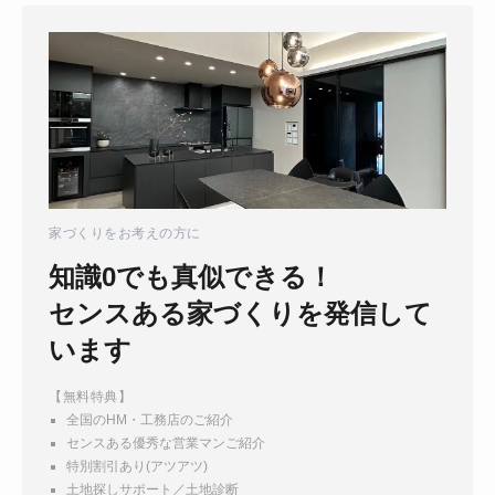
家づくりをお考えの方に
知識0でも真似できる！
センスある家づくりを発信して
います
【無料特典】
全国のHM・工務店のご紹介
センスある優秀な営業マンご紹介
特別割引あり(アツアツ)
土地探しサポート／土地診断