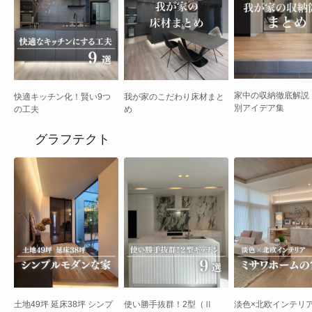
家中の収納徹底解説
快適キッチン化！賢い9つ
我が家のこだわり床材まと
別アイデア集
の工夫
め
グラフテクト
土地49坪 延床38坪 シンプ
使い勝手抜群！2型（Ⅱ
淡色×北欧インテリア