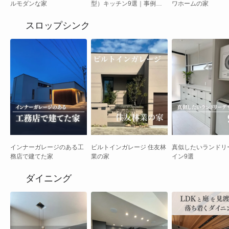
ルモダンな家
型）キッチン9選｜事例写
ワホームの家
真とメリット・デメリッ
ト、レイアウトのコツ
スロップシンク
インナーガレージのある工
ビルトインガレージ 住友林
真似したいランドリ
務店で建てた家
業の家
イン9選
ダイニング