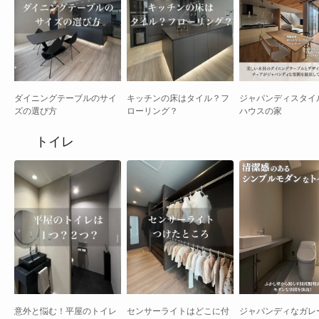
ダイニングテーブルのサイ
キッチンの床はタイル？フ
ジャパンディスタイ
ズの選び方
ローリング？
ハウスの家
トイレ
意外と悩む！平屋のトイレ
センサーライトはどこに付
ジャパンディなガレ