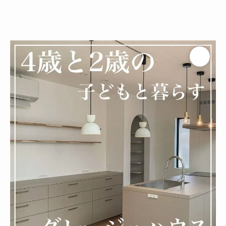
ホテルライク
シンプルモダン
ジャパンディ
キッチン
リビング
ダイニング
積水ハウス
アイ工務店
住友林業
設計事務所
キッチンハウス / kitchenhouse
LIXIL