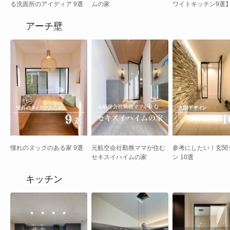
る洗面所のアイディア 9選
ムの家
ワイトキッチン9選
気メーカー別実例ま
アーチ壁
憧れのヌックのある家 9選
元航空会社勤務ママが住む
参考にしたい！玄関テ
セキスイハイムの家
ン 10選
キッチン