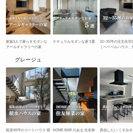
家族3人で暮らすモダンな
ナチュラルモダンな家 5選
32~35坪の注文住宅
アールギャラリーの家
｜ヘーベルハウス、
業など広々LDKと開
間取り
グレージュ
延床46坪のコートハウス 積
HOME BAR のある 住友林
真似したい くすみ