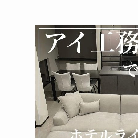
ライク
シンプルモダン
ジャパンディ
キッチン
リビ
この投稿を保存
ング
積水ハウス
アイ工務店
住友林業
設計事務所
ス / kitchenhouse
LIXIL