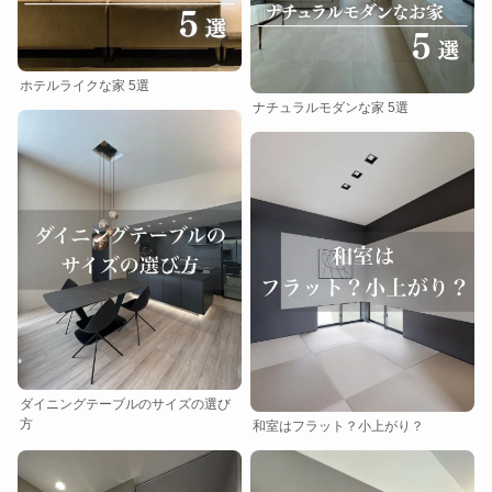
ホテルライクな家 5選
ナチュラルモダンな家 5選
ダイニングテーブルのサイズの選び
方
和室はフラット？小上がり？