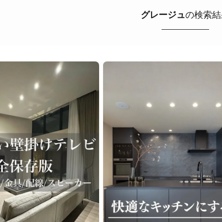
グレージュ
の検索結
ライク
シンプルモダン
ジャパンディ
キッチン
リビ
ング
積水ハウス
アイ工務店
住友林業
設計事務所
ス / kitchenhouse
LIXIL