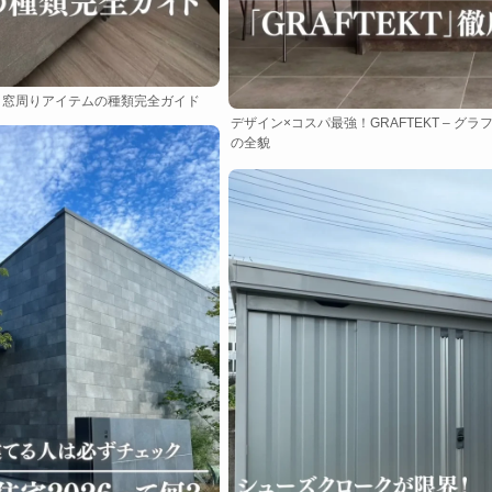
！窓周りアイテムの種類完全ガイド
デザイン×コスパ最強！GRAFTEKT – グ
の全貌