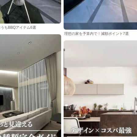
うちBBQアイテム6選
理想の家を予算内で！減額ポイント7選