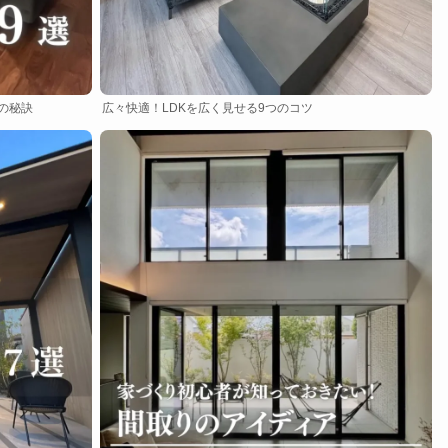
の秘訣
広々快適！LDKを広く見せる9つのコツ