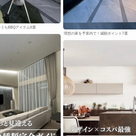
うちBBQアイテム6選
理想の家を予算内で！減額ポイント7選