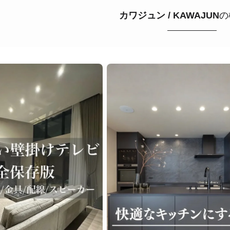
カワジュン / KAWAJUN
の
ライク
シンプルモダン
ジャパンディ
キッチン
リビ
ング
積水ハウス
アイ工務店
住友林業
設計事務所
ス / kitchenhouse
LIXIL