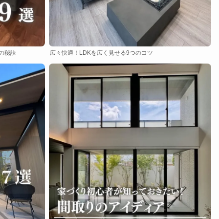
の秘訣
広々快適！LDKを広く見せる9つのコツ