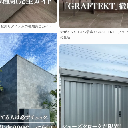
！窓周りアイテムの種類完全ガイド
デザイン×コスパ最強！GRAFTEKT – グ
の全貌