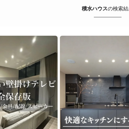
積水ハウス
の検索結
ライク
シンプルモダン
ジャパンディ
キッチン
リビ
ング
積水ハウス
アイ工務店
住友林業
設計事務所
ス / kitchenhouse
LIXIL