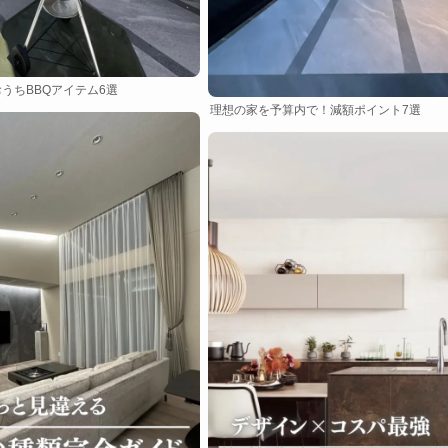
うちBBQアイテム6選
理想の家を予算内で！減額ポイント7選