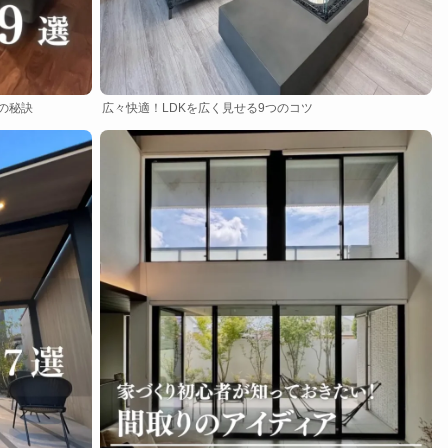
の秘訣
広々快適！LDKを広く見せる9つのコツ