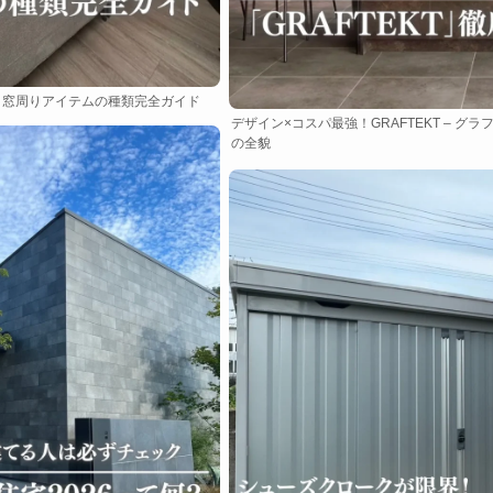
！窓周りアイテムの種類完全ガイド
デザイン×コスパ最強！GRAFTEKT – グ
の全貌