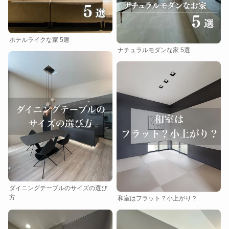
ホテルライクな家 5選
ナチュラルモダンな家 5選
ダイニングテーブルのサイズの選び
方
和室はフラット？小上がり？