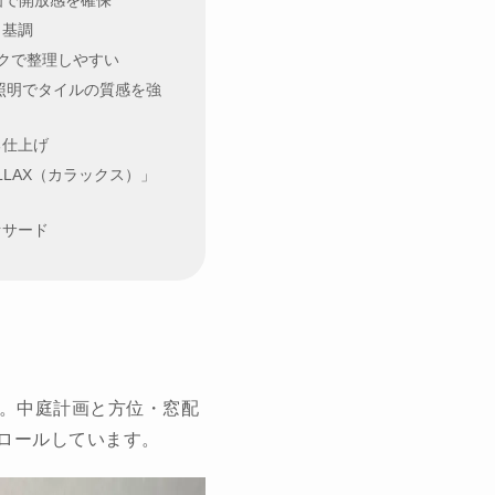
計画で開放感を確保
ク基調
クで整理しやすい
接照明でタイルの質感を強
る仕上げ
LLAX（カラックス）」
ァサード
グ。中庭計画と方位・窓配
ロールしています。