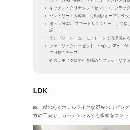
LDK：27帖（約43.7㎡）、カーテンレス
キッチン：クリナップ「セントロ」ブラッ
パントリー：大容量、可動棚×オープンラッ
洗面：AICA「スマートサニタリー」、間
調
ランドリールーム：モノトーンで清潔感あ
ファミリークローゼット：中心にIKEA「KA
で可動性アップ
外観：モノクロで引き締めたフラットなフ
LDK
統一感のあるホテルライクな27帖のリビン
置の工夫で、カーテンレスでも視線をコント