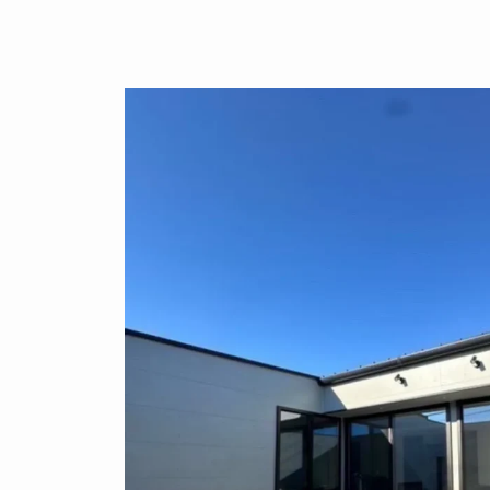
ライク
シンプルモダン
ジャパンディ
キッチン
リビ
この投稿を保存
ング
積水ハウス
アイ工務店
住友林業
設計事務所
ス / kitchenhouse
LIXIL