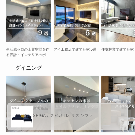
生活感ゼロの上質空間を作
アイ工務店で建てた家 5選
住友林業で建てた家 
る設計・インテリアのポイ
ント 9選
ダイニング
参考商品
SPIGA / スピガ LIZ リズ ソファ