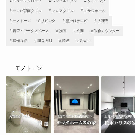
# シューズクローク
# シンプルモダン
# ダイニング
# テレビ背面タイル
# フロアタイル
# ミサワホーム
# モノトーン
# リビング
# 壁掛けテレビ
# 大理石
# 書斎・ワークスペース
# 洗面
# 玄関
# 造作カウンター
# 造作収納
# 間接照明
# 階段
# 高天井
モノトーン