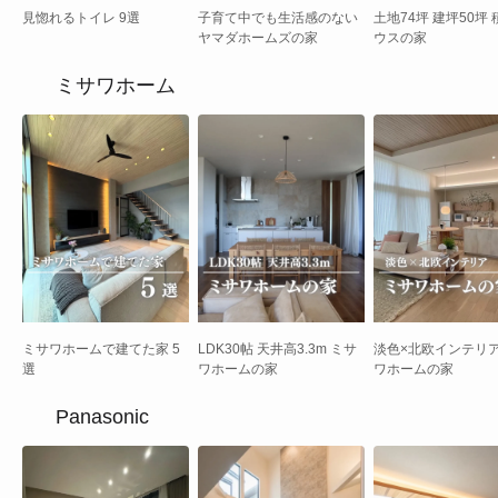
見惚れるトイレ 9選
子育て中でも生活感のない
土地74坪 建坪50坪
ヤマダホームズの家
ウスの家
ミサワホーム
ミサワホームで建てた家 5
LDK30帖 天井高3.3m ミサ
淡色×北欧インテリア
選
ワホームの家
ワホームの家
Panasonic