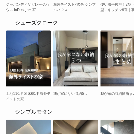
ジャパンディなガレージハ
海外テイスト×淡色 シンプ
使い勝手抜群！2型
ウス InDesignの家
ルハウス
型）キッチン9選｜
真とメリット・デメ
ト、レイアウトのコ
シューズクローク
我が家にない収納5つ
我が家の収納箇所ま
土地110坪 延床60坪 海外テ
イストの家
シンプルモダン