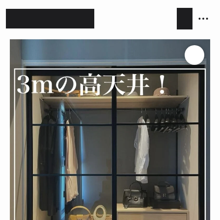
ホテルライク
シンプルモダン
ジャパンディ
キッチン
リビング
ダイニング
積水ハウス
アイ工務店
住友林業
設計事務所
キッチンハウス / kitchenhouse
LIXIL