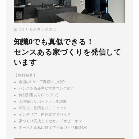
家づくりをお考えの方に
知識0でも真似できる！
センスある家づくりを発信して
います
【無料特典】
全国のHM・工務店のご紹介
センスある優秀な営業マンご紹介
特別割引あり(アツアツ)
土地探しサポート／土地診断
間取り、見積もり、チェック
インテリア、内外装アドバイス
家づくり完成までセカンドオピニオン
すーさん＆私に何度でも家づくり相談OK