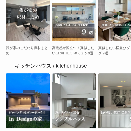
我が家のこだわり床材まと
高級感が際立つ！真似した
真似したい横並びダ
め
いGRAFTEKTキッチン9選
グ 9選
キッチンハウス / kitchenhouse