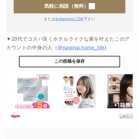
気軽に相談（無料）
または
InstagramにDM
下さい
▼20代でコスパ良くホテルライクな家を叶えたこのア
カウントの中身の人（
@nagoya.home_life
)
この投稿を保存