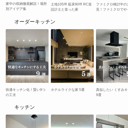
家中の収納徹底解説！場所
土地105坪 延床90坪 RC造
ファミクロ検討中の
別アイデア集
設計士と造った家
見！ファミクロでや
かったこと
オーダーキッチン
快適キッチン化！賢い9つ
ホテルライクな家 5選
真似したい くすみ
の工夫
9選
キッチン